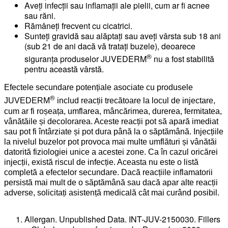
Aveți infecții sau inflamații ale pielii, cum ar fi acnee
sau răni.
Rămâneți frecvent cu cicatrici.
Sunteți gravidă sau alăptați sau aveți vârsta sub 18 ani
(sub 21 de ani dacă vă tratați buzele), deoarece
®
siguranța produselor JUVEDERM
nu a fost stabilită
pentru această vârstă.
Efectele secundare potențiale asociate cu produsele
®
JUVEDERM
includ reacții trecătoare la locul de injectare,
cum ar fi roșeața, umflarea, mâncărimea, durerea, fermitatea,
vânătăile și decolorarea. Aceste reacții pot să apară imediat
sau pot fi întârziate și pot dura până la o săptămână. Injecțiile
la nivelul buzelor pot provoca mai multe umflături și vânătăi
datorită fiziologiei unice a acestei zone. Ca în cazul oricărei
injecții, există riscul de infecție. Aceasta nu este o listă
completă a efectelor secundare. Dacă reacțiile inflamatorii
persistă mai mult de o săptămână sau dacă apar alte reacții
adverse, solicitați asistență medicală cât mai curând posibil.
Allergan. Unpublished Data. INT-JUV-2150030. Fillers