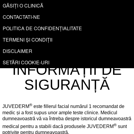
GĂSIȚI O CLINICĂ
CONTACTATI-NE
MENIU
POLITICA DE CONFIDENȚIALITATE
Găsiți o clinică
TERMENI ȘI CONDIȚII
JUVEDERM®
DISCLAIMER
SETĂRI COOKIE-URI
INFORMAȚII DE
SIGURANȚĂ
®
JUVEDERM
este fillerul facial numărul 1 recomandat de
medic și a fost supus unor ample teste clinice. Medicul
dumneavoastră vă va întreba despre istoricul dumneavoastră
®
medical pentru a stabili dacă produsele JUVEDERM
sunt
potrivite pentru dumneavoastră.