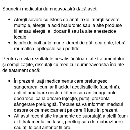
Spuneți-i medicului dumneavoastră dacă aveți:
Alergii severe cu istoric de anafilaxie, alergii severe
multiple, alergii la acid hialuronic sau la alte produse
filler sau alergii la lidocaină sau la alte anestezice
locale.
Istoric de boli autoimune, dureri de gât recurente, febră
reumatică, epilepsie sau porfirie.
Pentru a evita rezultatele nesatisfăcătoare ale tratamentului
și complicațiile, discutați cu medicul dumneavoastră înainte
de tratament dacă:
În prezent luați medicamente care prelungesc
sângerarea, cum ar fi acidul acetilsalicilic (aspirină),
antiinflamatoare nesteroidiene sau anticoagulante –
deoarece, ca la oricare injecție, puteți prezenta
sângerare prelungită. Trebuie să vă informați medicul
despre orice medicament pe care îl luați în prezent.
Ați avut recent alte tratamente de suprafață a pielii (cum
ar fi tratamentul cu laser, peeling sau dermabraziune)
sau ați folosit anterior fillere.