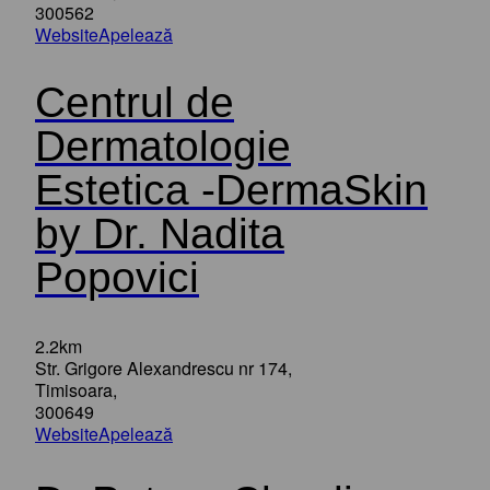
300562
Website
Apelează
Centrul de
Dermatologie
Estetica -DermaSkin
by Dr. Nadita
Popovici
2.2km
Str. Grigore Alexandrescu nr 174,
Timisoara,
300649
Website
Apelează