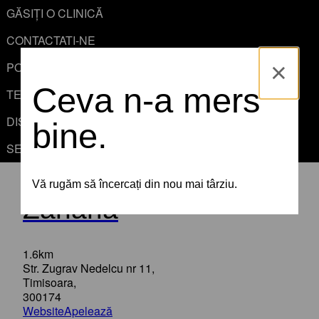
GĂSIȚI O CLINICĂ
CONTACTATI-NE
MENIU
×
POLITICA DE CONFIDENȚIALITATE
Găsiți o clinică
Ceva n-a mers
TERMENI ȘI CONDIȚII
Vizualizarea hartii
Vezi lista
DISCLAIMER
bine.
SETĂRI COOKIE-URI
Centru Medical Dr.
Vă rugăm să încercați din nou mai târziu.
Zaharia
1.6km
Str. Zugrav Nedelcu nr 11,
Timisoara,
300174
Website
Apelează