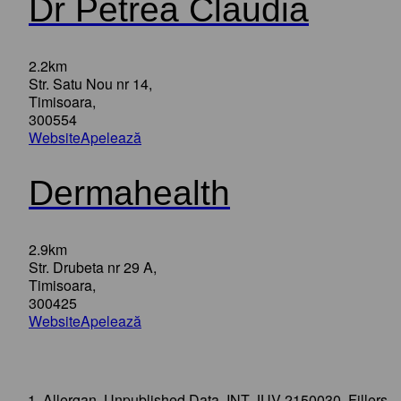
Dr Petrea Claudia
2.2km
Str. Satu Nou nr 14,
Timisoara,
300554
Website
Apelează
Dermahealth
2.9km
Str. Drubeta nr 29 A,
Timisoara,
300425
Website
Apelează
Allergan. Unpublished Data. INT-JUV-2150030. Fillers