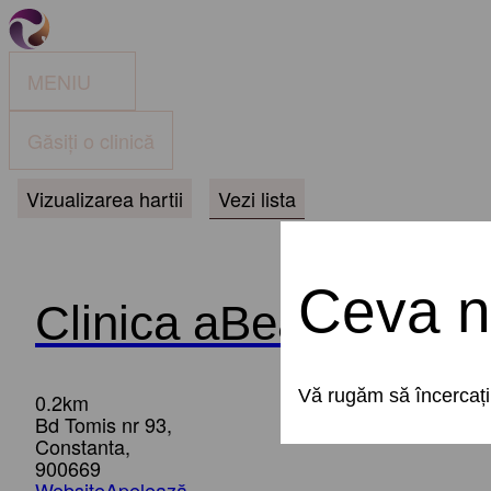
MENIU
Găsiți o clinică
Vizualizarea hartii
Vezi lista
Ceva n
Clinica aBeauty Clin
Vă rugăm să încercați 
0.2km
Bd Tomis nr 93,
Constanta,
900669
Website
Apelează