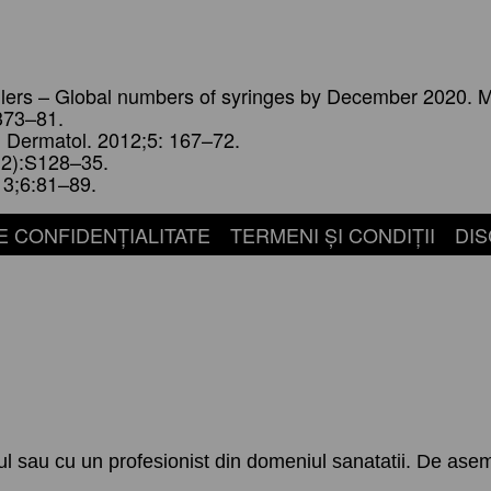
llers – Global numbers of syringes by December 2020. 
373–81.
 Dermatol. 2012;5: 167–72.
 2):S128–35.
13;6:81–89.
E CONFIDENȚIALITATE
TERMENI ȘI CONDIȚII
DIS
ul sau cu un profesionist din domeniul sanatatii. De asem