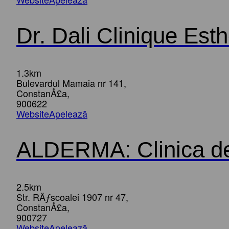
Dr. Dali Clinique Est
1.3km
Bulevardul Mamaia nr 141,
ConstanÅ£a,
900622
Website
Apelează
ALDERMA: Clinica de 
2.5km
Str. RÄƒscoalei 1907 nr 47,
ConstanÅ£a,
900727
Website
Apelează