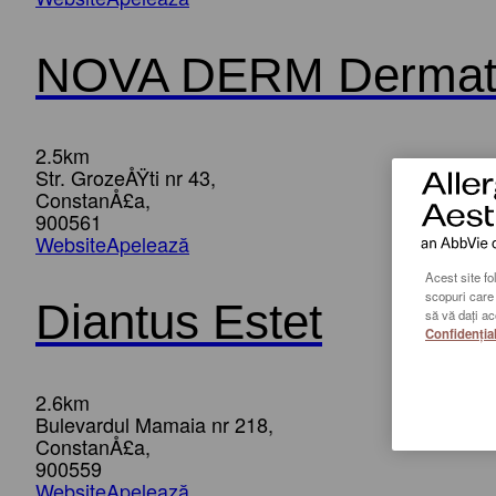
NOVA DERM Dermato
2.5km
Str. GrozeÅŸti nr 43,
ConstanÅ£a,
900561
Website
Apelează
Acest site fo
scopuri care 
Diantus Estet
să vă dați ac
Confidențial
2.6km
Bulevardul Mamaia nr 218,
ConstanÅ£a,
900559
Website
Apelează