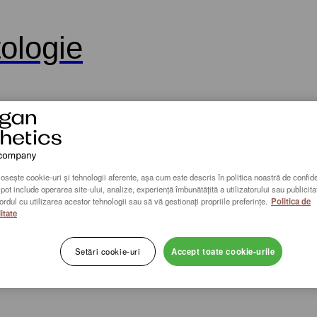
logie
losește cookie-uri și tehnologii aferente, așa cum este descris în politica noastră de confiden
pot include operarea site-ului, analize, experiență îmbunătățită a utilizatorului sau publicita
ordul cu utilizarea acestor tehnologii sau să vă gestionați propriile preferințe.
Politica de
itate
Setări cookie-uri
Accept toate cookie-urile